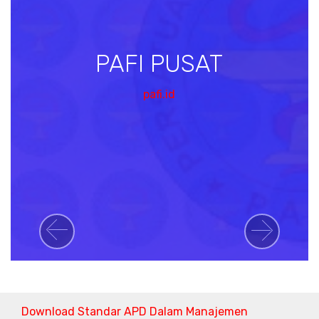
PAFI PUSAT
pafi.id
Previous
Next
Download Standar APD Dalam Manajemen